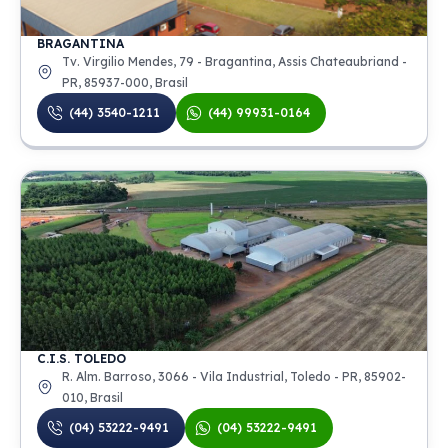
BRAGANTINA
Tv. Virgilio Mendes, 79 - Bragantina, Assis Chateaubriand -
PR, 85937-000, Brasil
(44) 3540-1211
(44) 99931-0164
C.I.S. TOLEDO
R. Alm. Barroso, 3066 - Vila Industrial, Toledo - PR, 85902-
010, Brasil
(04) 53222-9491
(04) 53222-9491