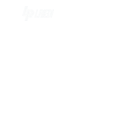
PERTO DO PRODUTOR EM CADA REGIÃO DO PARANÁ
Encontre a unidade mais
próxima
A I.Riedi está presente em dezenas de municípios,
com unidades estrategicamente localizadas e
equipadas para atender cada etapa da sua
produção, oferecendo estrutura, assistência técnica
e soluções completas para o campo.