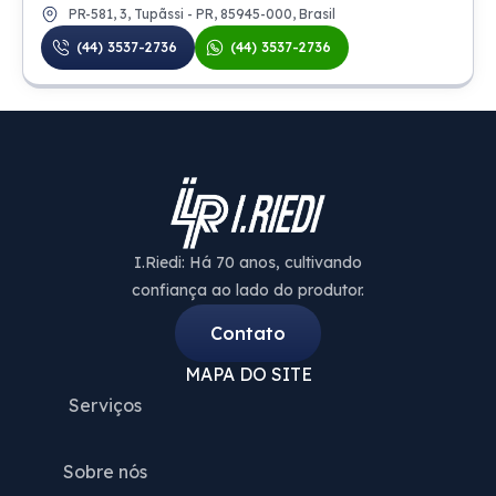
PR-581, 3, Tupãssi - PR, 85945-000, Brasil
(44) 3537-2736
(44) 3537-2736
I.Riedi: Há 70 anos, cultivando
confiança ao lado do produtor.
Contato
MAPA DO SITE
Serviços
Sobre nós