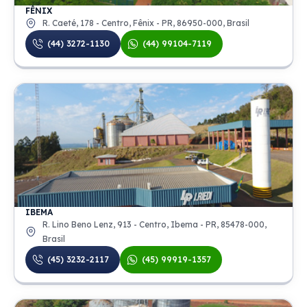
FÊNIX
R. Caeté, 178 - Centro, Fênix - PR, 86950-000, Brasil
(44) 3272-1130
(44) 99104-7119
IBEMA
R. Lino Beno Lenz, 913 - Centro, Ibema - PR, 85478-000,
Brasil
(45) 3232-2117
(45) 99919-1357