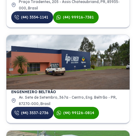
Praça Tiradentes, 205 - Assis Chateaubriand, PR, 85935-
000, Brasil
(44) 3554-1141
(44) 99916-7381
ENGENHEIRO BELTRÃO
Av. Sete de Setembro, 367a - Centro, Eng. Beltrão - PR,
87270-000, Brasil
(44) 3537-2736
(44) 99126-0814