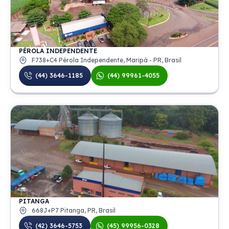
PÉROLA INDEPENDENTE
F738+C4 Pérola Independente, Maripá - PR, Brasil
(44) 3646-1185
(44) 99961-4055
PITANGA
668J+P7 Pitanga, PR, Brasil
(42) 3646-5753
(45) 99956-0328