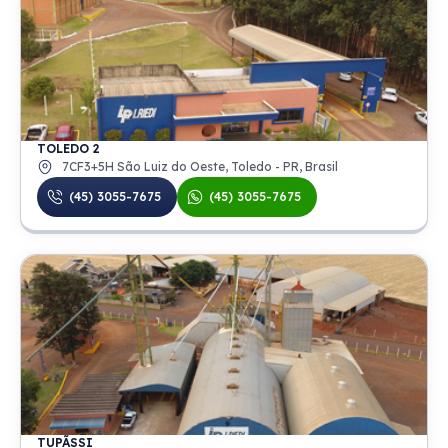
TOLEDO 2
7CF3+5H São Luiz do Oeste, Toledo - PR, Brasil
(45) 3055-7675
(45) 3055-7675
TUPÃSSI