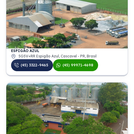
ESPIGÃO AZUL
5G5V+RR Espigão Azul, Cascavel - PR, Brasil
(45) 3322-9465
(45) 99971-4698