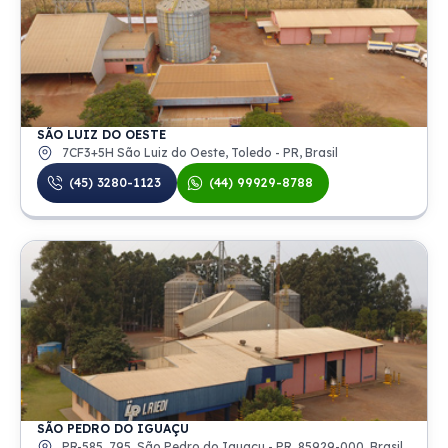
SÃO LUIZ DO OESTE
7CF3+5H São Luiz do Oeste, Toledo - PR, Brasil
(45) 3280-1123
(44) 99929-8788
SÃO PEDRO DO IGUAÇU
PR-585, 795, São Pedro do Iguaçu - PR, 85929-000, Brasil